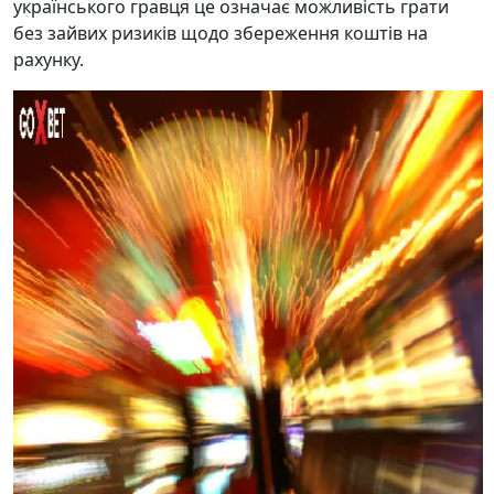
українського гравця це означає можливість грати
без зайвих ризиків щодо збереження коштів на
рахунку.