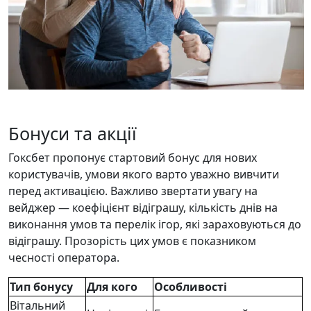
Бонуси та акції
Гоксбет пропонує стартовий бонус для нових
користувачів, умови якого варто уважно вивчити
перед активацією. Важливо звертати увагу на
вейджер — коефіцієнт відіграшу, кількість днів на
виконання умов та перелік ігор, які зараховуються до
відіграшу. Прозорість цих умов є показником
чесності оператора.
Тип бонусу
Для кого
Особливості
Вітальний